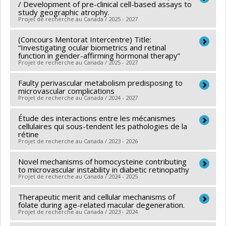
/ Development of pre-clinical cell-based assays to
Sources de financement :
CRSNG/Conseil de
Établissement de jeunes chercheurs Juniors 1
study geographic atrophy.
Projet de recherche au Canada / 2025 - 2027
recherches en sciences naturelles et génie du Canada
(CRSNG)
(Concours Mentorat Intercentre) Title:
Chercheur principal :
Michel Paques
Programmes de subvention :
“Investigating ocular biometrics and retinal
PVXXXXXX-(DGECR)
Co-chercheurs :
Santiago Costantino
,
Sergio Crespo-
function in gender-affirming hormonal therapy”
Tremplin vers la découverte
Projet de recherche au Canada / 2025 - 2027
Garcia
Sources de financement :
FRQS/Fonds de recherche
Faulty perivascular metabolism predisposing to
Chercheur principal :
André Tchernof
du Québec - Santé (FRSQ)
microvascular complications
Co-chercheurs :
Sergio Crespo-Garcia
Projet de recherche au Canada / 2024 - 2027
Programmes de subvention :
PVXXXXXX-Réseaux
Sources de financement :
FRQS/Fonds de recherche
thématiques de recherche
Étude des interactions entre les mécanismes
Chercheur principal :
Sergio Crespo-Garcia
du Québec - Santé (FRSQ)
cellulaires qui sous-tendent les pathologies de la
Sources de financement :
FMCC/Fondation des
Programmes de subvention :
rétine
Projet de recherche au Canada / 2023 - 2026
maladies du coeur du Canada
Programmes de subvention :
PVXX7979-Subvention
Novel mechanisms of homocysteine contributing
Chercheur principal :
Sergio Crespo-Garcia
pour projet de recherche et de développement
to microvascular instability in diabetic retinopathy
Sources de financement :
FCI/Fondation canadienne
Projet de recherche au Canada / 2024 - 2025
pour l'innovation
Therapeutic merit and cellular mechanisms of
Chercheur principal :
Sergio Crespo-Garcia
Programmes de subvention :
PVXXXXXX-Fonds des
folate during age-related macular degeneration.
Sources de financement :
Diabète Québec
leaders
Projet de recherche au Canada / 2023 - 2024
Programmes de subvention :