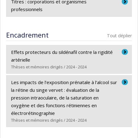
Titres : corporations et organismes
professionnels
Canada Coordinator - Marie Curie Alumni Association
North-America Chapter
Encadrement
Tout déplier
Effets protecteurs du sildénafil contre la rigidité
artérielle
Thèses et mémoires dirigés / 2024 - 2024
Diplômé(e) :
Germanos, Joe
Les impacts de l’exposition prénatale à l’alcool sur
Cycle :
Maîtrise
la rétine du singe vervet : évaluation de la
Diplôme obtenu :
M. Sc.
pression intraoculaire, de la saturation en
Lien vers le document dans Papyrus
oxygène et des fonctions rétiniennes en
électrorétinographie
Thèses et mémoires dirigés / 2024 - 2024
Diplômé(e) :
Bellemare, Guillaume