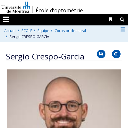
Passer
/
École d'optométrie
au
contenu
Liens 
R
Menu
N
Accueil
ÉCOLE
Équipe
Corps professoral
Sergio CRESPO-GARCIA
Vcard
Im
Sergio Crespo-Garcia