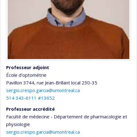
Professeur adjoint
École d'optométrie
Pavillon 3744, rue Jean-Brillant
local 230-35
sergio.crespo.garcia@umontreal.ca
514 343-6111 #13652
Professeur accrédité
Faculté de médecine - Département de pharmacologie et
physiologie
sergio.crespo.garcia@umontreal.ca