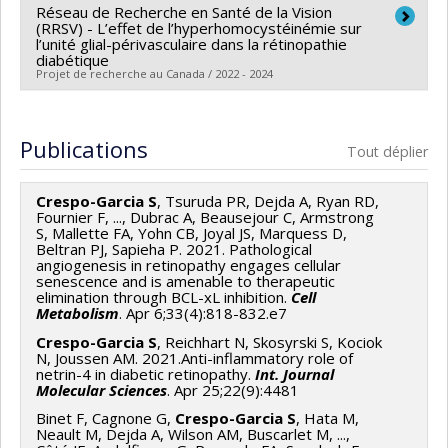
Réseau de Recherche en Santé de la Vision
Chercheur principal :
Sergio Crespo-Garcia
(RRSV) - L’effet de l’hyperhomocystéinémie sur
Sources de financement :
Banting Research
l’unité glial-périvasculaire dans la rétinopathie
diabétique
Foundation (The)
Projet de recherche au Canada / 2022 - 2024
Programmes de subvention :
Co-chercheurs :
Sergio Crespo-Garcia
Sources de financement :
FRQS/Fonds de recherche
Publications
Tout déplier
du Québec - Santé (FRSQ)
Programmes de subvention :
PVXXXXXX-Réseaux
Crespo-Garcia S
, Tsuruda PR, Dejda A, Ryan RD,
thématiques de recherche
Fournier F, ..., Dubrac A, Beausejour C, Armstrong
S, Mallette FA, Yohn CB, Joyal JS, Marquess D,
Beltran PJ, Sapieha P. 2021. Pathological
angiogenesis in retinopathy engages cellular
senescence and is amenable to therapeutic
elimination through BCL-xL inhibition.
Cell
Metabolism
. Apr 6;33(4):818-832.e7
Crespo-Garcia S
, Reichhart N, Skosyrski S, Kociok
N, Joussen AM. 2021.Anti-inflammatory role of
netrin-4 in diabetic retinopathy.
Int. Journal
Molecular Sciences
. Apr 25;22(9):4481
Binet F, Cagnone G,
Crespo-Garcia S
, Hata M,
Neault M, Dejda A, Wilson AM, Buscarlet M, ...,