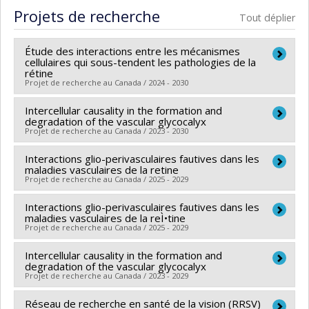
Cycle :
Maîtrise
Projets de recherche
Tout déplier
Diplôme obtenu :
M. Sc.
Lien vers le document dans Papyrus
Étude des interactions entre les mécanismes
cellulaires qui sous-tendent les pathologies de la
rétine
Projet de recherche au Canada / 2024 - 2030
Intercellular causality in the formation and
Chercheur principal :
Sergio Crespo-Garcia
degradation of the vascular glycocalyx
Sources de financement :
Université de Montréal
Projet de recherche au Canada / 2023 - 2030
Programmes de subvention :
PVXXXXXX-FEI sans
Interactions glio-perivasculaires fautives dans les
Chercheur principal :
Sergio Crespo-Garcia
restriction
maladies vasculaires de la retine
Sources de financement :
CRSNG/Conseil de
Projet de recherche au Canada / 2025 - 2029
recherches en sciences naturelles et génie du Canada
Interactions glio-perivasculaires fautives dans les
Chercheur principal :
Sergio Crespo-Garcia
(CRSNG)
maladies vasculaires de la reÌ•tine
Sources de financement :
FRQS/Fonds de recherche
Programmes de subvention :
Projet de recherche au Canada / 2025 - 2029
PVX20965-(RGP)
du Québec - Santé (FRSQ)
Programme de subvention à la découverte individuelle
Intercellular causality in the formation and
Chercheur principal :
Sergio Crespo-Garcia
Programmes de subvention :
PVXXXXXX-Bourse de
ou de groupe
degradation of the vascular glycocalyx
Sources de financement :
FRQS/Fonds de recherche
chercheur-boursier : Junior 1
Projet de recherche au Canada / 2023 - 2029
du Québec - Santé (FRSQ)
Réseau de recherche en santé de la vision (RRSV)
Chercheur principal :
Sergio Crespo-Garcia
Programmes de subvention :
PVXXXXXX-