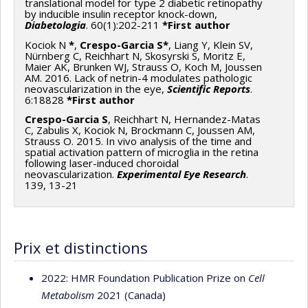
translational model for type 2 diabetic retinopathy
by inducible insulin receptor knock-down,
Diabetologia
. 60(1):202-211
*First author
Kociok N
*
,
Crespo-Garcia S*
, Liang Y, Klein SV,
Nürnberg C, Reichhart N, Skosyrski S, Moritz E,
Maier AK, Brunken WJ, Strauss O, Koch M, Joussen
AM. 2016. Lack of netrin-4 modulates pathologic
neovascularization in the eye,
Scientific Reports
.
6:18828
*First author
Crespo-Garcia S
, Reichhart N, Hernandez-Matas
C, Zabulis X, Kociok N, Brockmann C, Joussen AM,
Strauss O. 2015. In vivo analysis of the time and
spatial activation pattern of microglia in the retina
following laser-induced choroidal
neovascularization.
Experimental Eye Research
.
139, 13-21
Prix et distinctions
2022: HMR Foundation Publication Prize on
Cell
Metabolism
2021 (Canada)