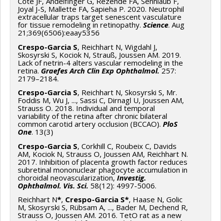
Côté JF, Andelfinger G, Rezende FA, Sennlaub F,
Joyal J-S, Mallette FA, Sapieha P. 2020. Neutrophil
extracellular traps target senescent vasculature
for tissue remodeling in retinopathy.
Science
. Aug
21;369(6506):eaay5356
Crespo-Garcia S
, Reichhart N, Wigdahl J,
Skosyrski S, Kociok N, Strauß, Joussen AM. 2019.
Lack of netrin-4 alters vascular remodeling in the
retina.
Graefes Arch Clin Exp Ophthalmol.
257:
2179–2184.
Crespo-Garcia S
, Reichhart N, Skosyrski S, Mr.
Foddis M, Wu J, ..., Sassi C, Dirnagl U, Joussen AM,
Strauss O. 2018. Individual and temporal
variability of the retina after chronic bilateral
common carotid artery occlusion (BCCAO).
PloS
One
. 13(3)
Crespo-Garcia S
, Corkhill C, Roubeix C, Davids
AM, Kociok N, Strauss O, Joussen AM, Reichhart N.
2017. Inhibition of placenta growth factor reduces
subretinal mononuclear phagocyte accumulation in
choroidal neovascularization,
Investig.
Ophthalmol. Vis. Sci.
58(12): 4997-5006.
Reichhart N
*
,
Crespo-Garcia S*
, Haase N, Golic
M, Skosyrski S, Rübsam A, ..., Bader M, Dechend R,
Strauss O, Joussen AM. 2016. TetO rat as a new