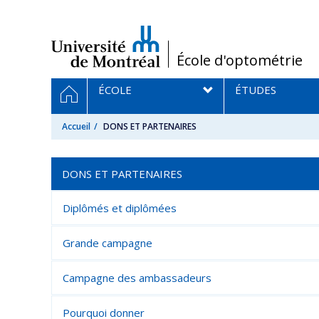
Passer
au
contenu
/
École d'optométrie
Navigation
ACCUEIL
ÉCOLE
ÉTUDES
principale
Accueil
DONS ET PARTENAIRES
DONS ET PARTENAIRES
Diplômés et diplômées
Grande campagne
Campagne des ambassadeurs
Pourquoi donner