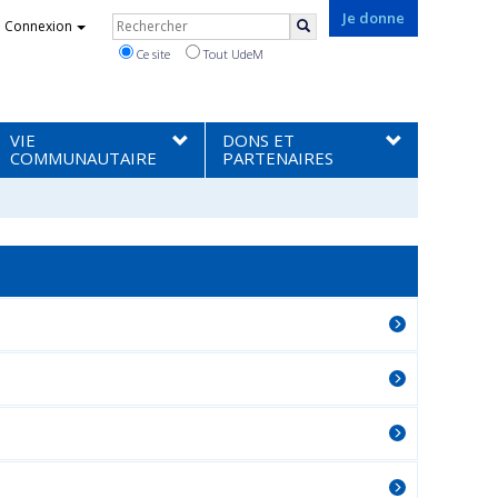
Rechercher
Je donne
Connexion
Rechercher
Ce site
Tout UdeM
VIE
DONS ET
COMMUNAUTAIRE
PARTENAIRES