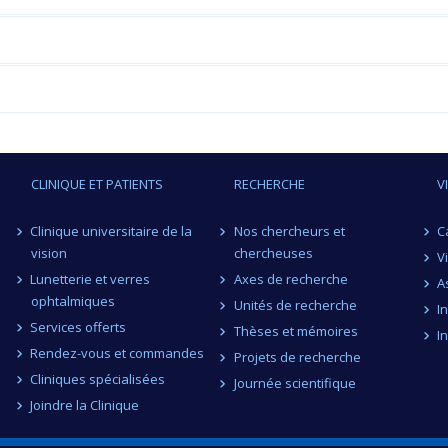
CLINIQUE ET PATIENTS
RECHERCHE
V
Clinique universitaire de la
Nos chercheurs et
C
vision
chercheuses
V
Lunetterie et verres
Axes de recherche
A
ophtalmiques
Unités de recherche
I
Services offerts
Thèses et mémoires
I
Rendez-vous et commandes
Projets de recherche
Cliniques spécialisées
Journée scientifique
Joindre la Clinique