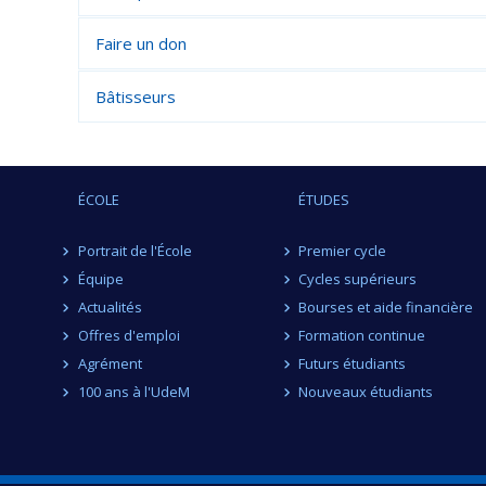
Faire un don
Bâtisseurs
ÉCOLE
ÉTUDES
Portrait de l'École
Premier cycle
Équipe
Cycles supérieurs
Actualités
Bourses et aide financière
Offres d'emploi
Formation continue
Agrément
Futurs étudiants
100 ans à l'UdeM
Nouveaux étudiants