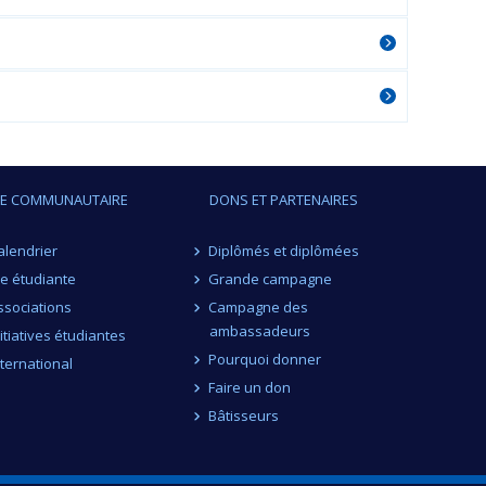
IE COMMUNAUTAIRE
DONS ET PARTENAIRES
alendrier
Diplômés et diplômées
ie étudiante
Grande campagne
ssociations
Campagne des
ambassadeurs
nitiatives étudiantes
Pourquoi donner
nternational
Faire un don
Bâtisseurs