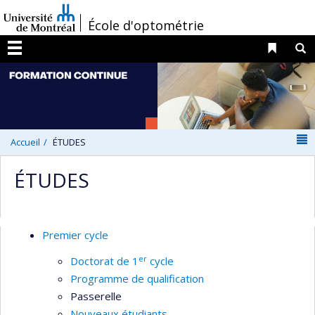
Passer
/
École d'optométrie
au
contenu
Liens 
R
Menu
N
Accueil
ÉTUDES
ÉTUDES
Premier cycle
er
Doctorat de 1
cycle
Programme de qualification
Passerelle
Nouveaux étudiants