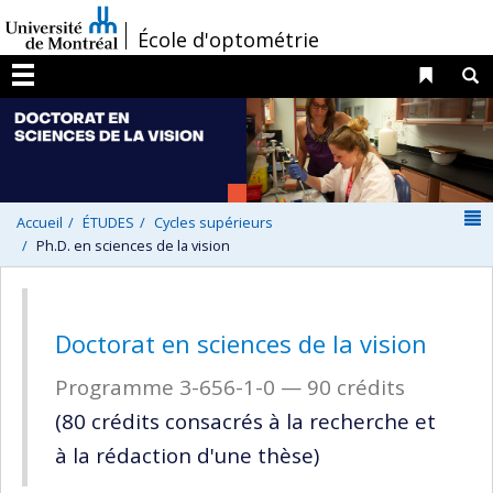
Passer
/
École d'optométrie
au
contenu
Liens 
R
Menu
N
Accueil
ÉTUDES
Cycles supérieurs
Ph.D. en sciences de la vision
Doctorat en sciences de la vision
Programme 3-656-1-0
— 90 crédits
(80 crédits consacrés à la recherche et
à la rédaction d'une thèse)