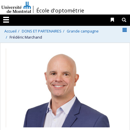
Passer
/
École d'optométrie
au
contenu
Liens 
R
Menu
N
Accueil
DONS ET PARTENAIRES
Grande campagne
Frédéric Marchand