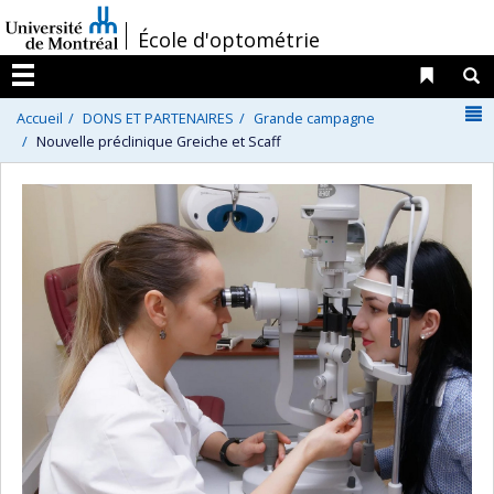
Passer
/
École d'optométrie
au
contenu
Liens 
R
Menu
N
Accueil
DONS ET PARTENAIRES
Grande campagne
Nouvelle préclinique Greiche et Scaff