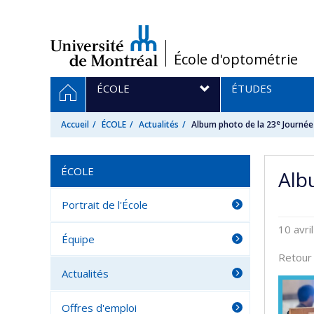
Passer
au
contenu
/
École d'optométrie
Navigation
ACCUEIL
ÉCOLE
ÉTUDES
principale
e
Accueil
ÉCOLE
Actualités
Album photo de la 23
Journée 
ÉCOLE
Alb
Portrait de l'École
10 avri
Équipe
Retour
Actualités
Offres d'emploi