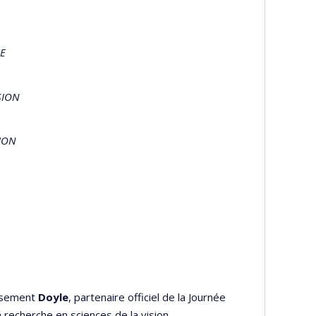
IE
SION
SION
eusement
Doyle
, partenaire officiel de la Journée
a recherche en sciences de la vision.