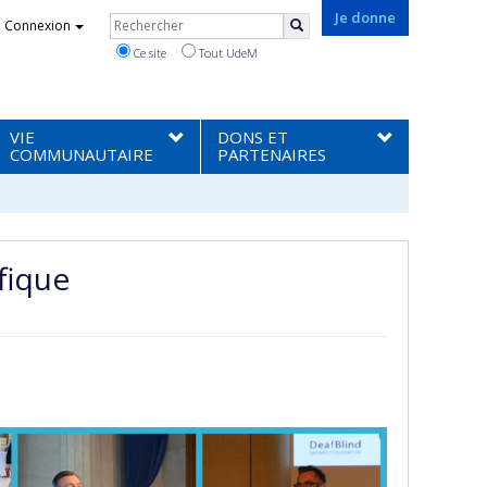
Rechercher
Je donne
Connexion
Rechercher
Ce site
Tout UdeM
VIE
DONS ET
COMMUNAUTAIRE
PARTENAIRES
fique