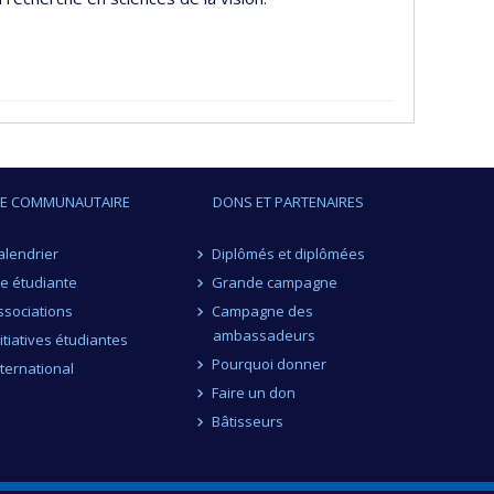
IE COMMUNAUTAIRE
DONS ET PARTENAIRES
alendrier
Diplômés et diplômées
ie étudiante
Grande campagne
ssociations
Campagne des
ambassadeurs
nitiatives étudiantes
Pourquoi donner
nternational
Faire un don
Bâtisseurs