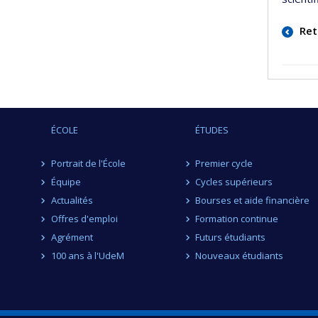
Ret
ÉCOLE
ÉTUDES
Portrait de l'École
Premier cycle
Équipe
Cycles supérieurs
Actualités
Bourses et aide financière
Offres d'emploi
Formation continue
Agrément
Futurs étudiants
100 ans à l'UdeM
Nouveaux étudiants