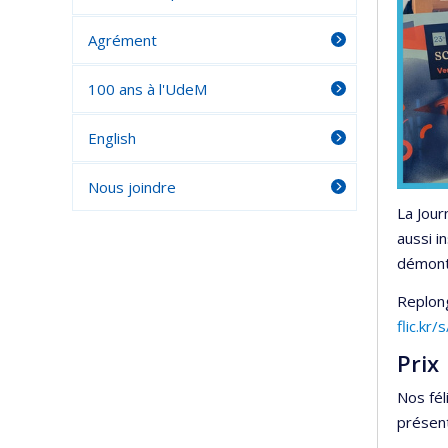
Agrément
100 ans à l'UdeM
English
Nous joindre
La Jour
aussi i
démontr
Replong
flic.kr
Prix
Nos fél
présent