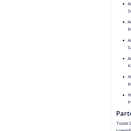
A
S
A
M
A
S
A
K
P
M
P
P
Part
Toute 
scienti