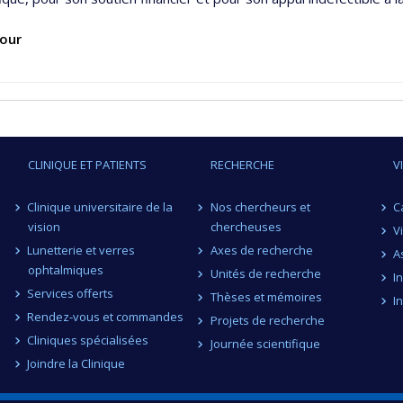
our
CLINIQUE ET PATIENTS
RECHERCHE
V
Clinique universitaire de la
Nos chercheurs et
C
vision
chercheuses
V
Lunetterie et verres
Axes de recherche
A
ophtalmiques
Unités de recherche
I
Services offerts
Thèses et mémoires
I
Rendez-vous et commandes
Projets de recherche
Cliniques spécialisées
Journée scientifique
Joindre la Clinique