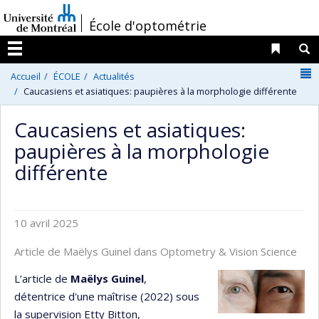
Passer
/
École d'optométrie
au
contenu
Liens 
R
Menu
N
Accueil
ÉCOLE
Actualités
Caucasiens et asiatiques: paupières à la morphologie différente
Caucasiens et asiatiques:
paupières à la morphologie
différente
10 avril 2025
Article de Maëlys Guinel dans Optometry & Vision Science
L’article de
Maëlys Guinel
,
détentrice d'une maîtrise (2022) sous
la supervision Etty Bitton,