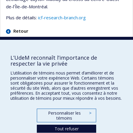
de-l’Île-de-Montréal.
Plus de détails:
icf-research-branch.org
Retour
L’UdeM reconnaît l’importance de
respecter la vie privée
École d'optométrie
L’utilisation de témoins nous permet d’améliorer et de
personnaliser votre expérience Web. Certains témoins
sont obligatoires pour assurer le fonctionnement et la
3744 Jean-Brillant
sécurité du site Web, alors que d’autres enregistrent vos
Local 260-9
préférences. En acceptant tout, vous consentez à notre
Montréal (Qc) H3T 1P1
utilisation de témoins pour mieux répondre à vos besoins.
Personnaliser les
>
Plan du site
témoins
Accessibilité
Tout refuser