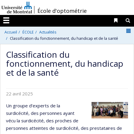
Passer
/
École d'optométrie
au
contenu
Liens 
R
Menu
N
Accueil
ÉCOLE
Actualités
Classification du fonctionnement, du handicap et de la santé
Classification du
fonctionnement, du handicap
et de la santé
22 avril 2025
Un groupe d’experts de la
surdicécité, des personnes ayant
vécu la surdicécité, des proches de
personnes atteintes de surdicécité, des prestataires de