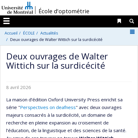
Passer
/
École d'optométrie
au
contenu
Liens 
R
Menu
N
Accueil
ÉCOLE
Actualités
Deux ouvrages de Walter Wittich sur la surdicécité
Deux ouvrages de Walter
Wittich sur la surdicécité
8 avril 2026
La maison d’édition Oxford University Press enrichit sa
série "
Perspectives on deafness
" avec deux ouvrages
majeurs consacrés à la surdicécité, un domaine de
recherche en pleine expansion au croisement de
l’éducation, de la linguistique et des sciences de la santé.