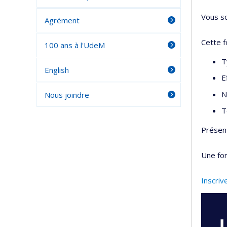
Vous so
Agrément
Cette f
100 ans à l'UdeM
T
English
E
N
Nous joindre
T
Présen
Une for
Inscriv