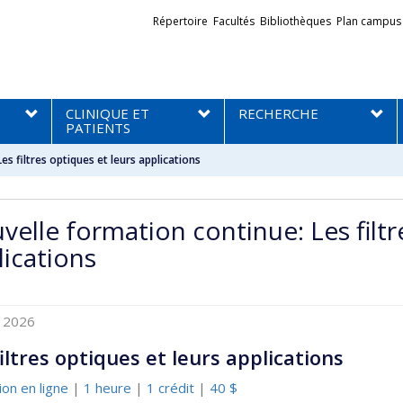
Liens
Répertoire
Facultés
Bibliothèques
Plan campus
externes
CLINIQUE ET
RECHERCHE
PATIENTS
s filtres optiques et leurs applications
velle formation continue: Les filtr
lications
l 2026
filtres optiques et leurs applications
on en ligne
|
1 heure
|
1 crédit
|
40 $