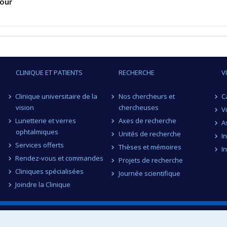
our
CLINIQUE ET PATIENTS
RECHERCHE
V
Clinique universitaire de la
Nos chercheurs et
C
vision
chercheuses
V
Lunetterie et verres
Axes de recherche
A
ophtalmiques
Unités de recherche
I
Services offerts
Thèses et mémoires
I
Rendez-vous et commandes
Projets de recherche
Cliniques spécialisées
Journée scientifique
Joindre la Clinique