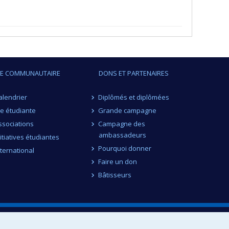
IE COMMUNAUTAIRE
DONS ET PARTENAIRES
alendrier
Diplômés et diplômées
ie étudiante
Grande campagne
ssociations
Campagne des
ambassadeurs
nitiatives étudiantes
Pourquoi donner
nternational
Faire un don
Bâtisseurs