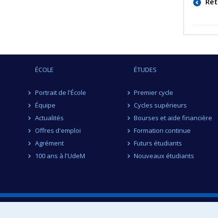
Ret
ÉCOLE
ÉTUDES
Portrait de l'École
Premier cycle
Équipe
Cycles supérieurs
Actualités
Bourses et aide financière
Offres d'emploi
Formation continue
Agrément
Futurs étudiants
100 ans à l'UdeM
Nouveaux étudiants
École d'optométrie