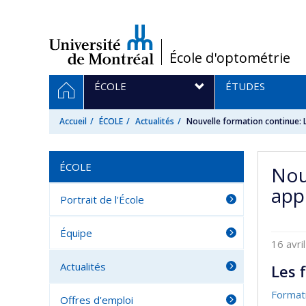
Passer
au
contenu
/
École d'optométrie
Navigation
ACCUEIL
ÉCOLE
ÉTUDES
principale
Accueil
ÉCOLE
Actualités
Nouvelle formation continue: Le
ÉCOLE
Nou
app
Portrait de l'École
Équipe
16 avri
Actualités
Les 
Formati
Offres d'emploi