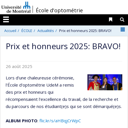
Passer
/
École d'optométrie
au
contenu
Liens 
R
Menu
N
Accueil
ÉCOLE
Actualités
Prix et honneurs 2025: BRAVO!
Prix et honneurs 2025: BRAVO!
26 août 2025
Lors d'une chaleureuse cérémonie,
l'École d'optométrie UdeM a remis
des prix et honneurs qui
récompensaient l'excellence du travail, de la recherche et
du parcours de nos étudiant(e)s qui se sont démarqué(e)s.
ALBUM PHOTO
:
flic.kr/s/aHBqjCrWpC