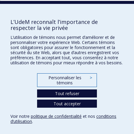
L’UdeM reconnaît l’importance de
respecter la vie privée
École d'optométrie
L’utilisation de témoins nous permet d’améliorer et de
personnaliser votre expérience Web. Certains témoins
sont obligatoires pour assurer le fonctionnement et la
3744 Jean-Brillant
sécurité du site Web, alors que d’autres enregistrent vos
Local 260-9
préférences. En acceptant tout, vous consentez à notre
Montréal (Qc) H3T 1P1
utilisation de témoins pour mieux répondre à vos besoins.
Personnaliser les
>
Plan du site
témoins
Accessibilité
Tout refuser
Tout accepter
Confidentialité
Voir notre
politique de confidentialité
et nos
conditions
Conditions d’utilisation
d’utilisation
.
Paramètres des témoins
Université de