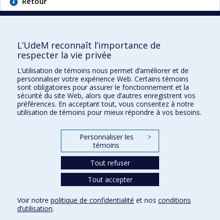
Retour
L’UdeM reconnaît l’importance de
respecter la vie privée
École d'optométrie
L’utilisation de témoins nous permet d’améliorer et de
personnaliser votre expérience Web. Certains témoins
sont obligatoires pour assurer le fonctionnement et la
3744 Jean-Brillant
sécurité du site Web, alors que d’autres enregistrent vos
Local 260-9
préférences. En acceptant tout, vous consentez à notre
Montréal (Qc) H3T 1P1
utilisation de témoins pour mieux répondre à vos besoins.
Personnaliser les
>
Plan du site
témoins
Accessibilité
Tout refuser
Tout accepter
Confidentialité
Voir notre
politique de confidentialité
et nos
conditions
Conditions d’utilisation
d’utilisation
.
Paramètres des témoins