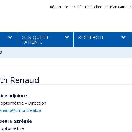
Liens
Répertoire
Facultés
Bibliothèques
Plan campus
externes
CLINIQUE ET
RECHERCHE
PATIENTS
UD
ith Renaud
rice adjointe
'optométrie - Direction
.renaud@umontreal.ca
seure agrégée
d'optométrie