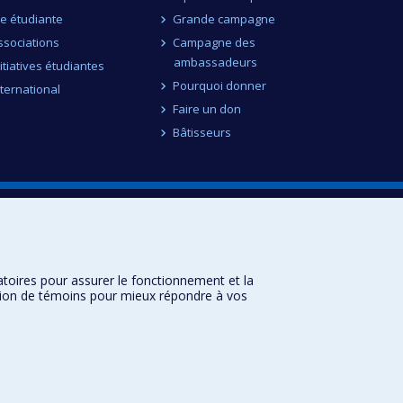
ie étudiante
Grande campagne
ssociations
Campagne des
ambassadeurs
nitiatives étudiantes
Pourquoi donner
nternational
Faire un don
Bâtisseurs
Plan du site
Accessibilité
atoires pour assurer le fonctionnement et la
sation de témoins pour mieux répondre à vos
Université de