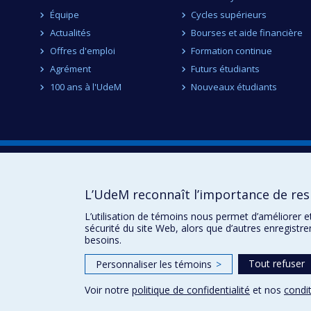
Équipe
Cycles supérieurs
Actualités
Bourses et aide financière
Offres d'emploi
Formation continue
Agrément
Futurs étudiants
100 ans à l'UdeM
Nouveaux étudiants
École d'optométrie
3744 Jean-Brillant
L’UdeM reconnaît l’importance de resp
Local 260-9
Montréal (Qc) H3T 1P1
L’utilisation de témoins nous permet d’améliorer e
sécurité du site Web, alors que d’autres enregistr
besoins.
Tout refuser
Personnaliser les témoins
>
Voir notre
politique de confidentialité
et nos
condit
Confidentialité
Conditions d’utilisation
Paramètres des 