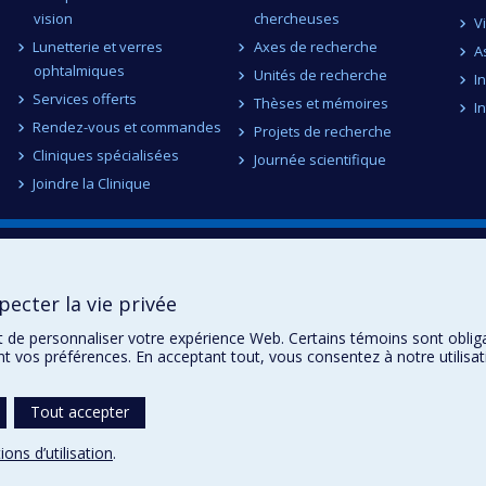
vision
chercheuses
V
Lunetterie et verres
Axes de recherche
A
ophtalmiques
Unités de recherche
I
Services offerts
Thèses et mémoires
I
Rendez-vous et commandes
Projets de recherche
Cliniques spécialisées
Journée scientifique
Joindre la Clinique
ecter la vie privée
t de personnaliser votre expérience Web. Certains témoins sont oblig
ent vos préférences. En acceptant tout, vous consentez à notre utili
Tout accepter
ions d’utilisation
.
témoins