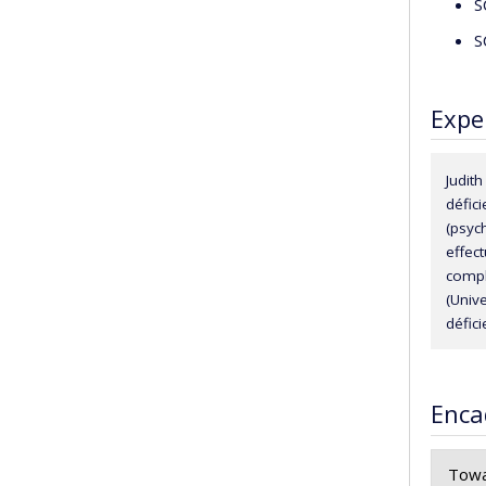
S
S
Expe
Judit
défici
(psyc
effec
compl
(Unive
défici
Enca
Towar