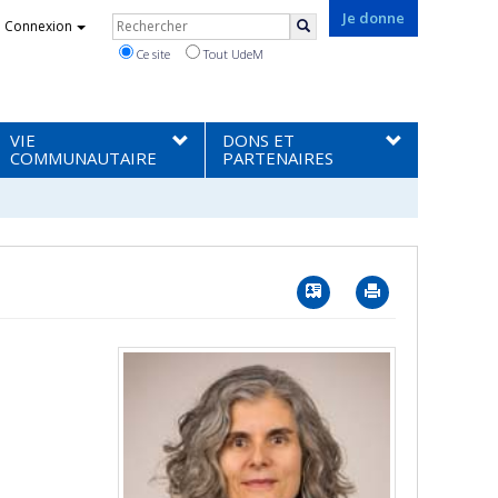
Rechercher
Je donne
Connexion
Rechercher
Ce site
Tout UdeM
VIE
DONS ET
COMMUNAUTAIRE
PARTENAIRES
Vcard
Imprimer