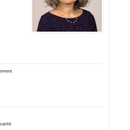
sement
 santé