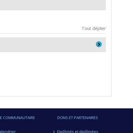
Tout déplier
IE COMMUNAUTAIRE
DONS ET PARTENAIRES
alendrier
Diplômés et diplômées