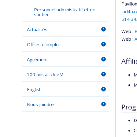
Pavillo
Personnel administratif et de
judith
soutien
514 34
Actualités
Web :
Web :
A
Offres d'emploi
Agrément
Affil
100 ans à l'UdeM
M
M
English
Nous joindre
Prog
D
C