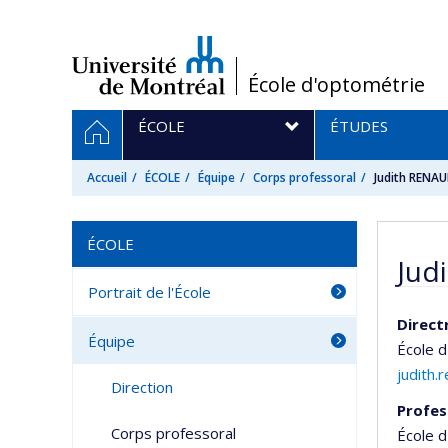
Passer
au
contenu
/
École d'optométrie
Navigation
ACCUEIL
ÉCOLE
ÉTUDES
principale
Accueil
ÉCOLE
Équipe
Corps professoral
Judith RENA
ÉCOLE
Jud
Portrait de l'École
Direct
Équipe
École d
judith
Direction
Profes
Corps professoral
École 