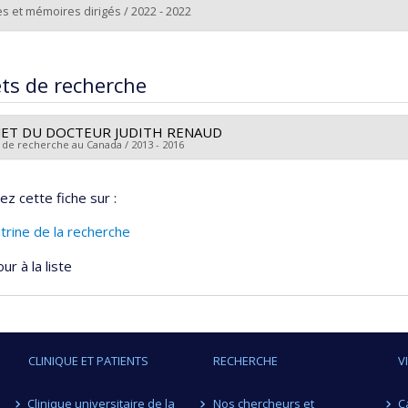
s et mémoires dirigés / 2022 - 2022
ômé(e) :
Rezaei, Maryam
 :
Maîtrise
ets de recherche
ôme obtenu :
M. Sc.
 vers le document dans Papyrus
JET DU DOCTEUR JUDITH RENAUD
 de recherche au Canada / 2013 - 2016
heur principal :
Christian Casanova
ez cette fiche sur :
hercheurs :
Judith Renaud
ces de financement :
Fondation des maladies de l'oeil
itrine de la recherche
rammes de subvention :
ur à la liste
CLINIQUE ET PATIENTS
RECHERCHE
V
Clinique universitaire de la
Nos chercheurs et
C