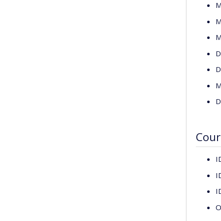
M
M
M
D
D
M
D
Cour
I
I
I
O