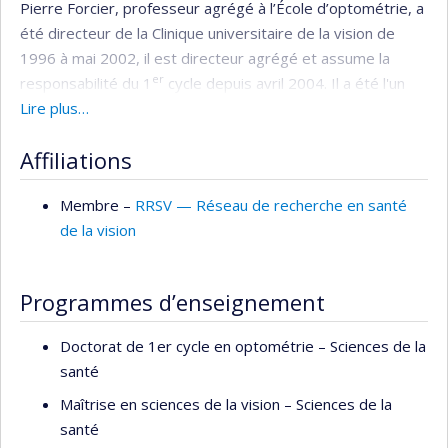
Pierre Forcier, professeur agrégé à l’École d’optométrie, a
été directeur de la Clinique universitaire de la vision de
1996 à mai 2002, il est directeur agrégé et assume la
er
responsabilité du 1
cycle depuis avril 2004. Il a été l'un
des principaux artisans du plus important effort de
Lire plus…
formation continue de l'histoire de la profession
Affiliations
(médicaments thérapeutiques).
En raison de son expertise en santé oculaire, le Dr Forcier
Membre –
RRSV — Réseau de recherche en santé
agit souvent comme témoin pour l’Ordre des
de la vision
Optométristes. Il a occupé plusieurs fonctions dans des
comités au sein de la profession.
Programmes d’enseignement
Doctorat de 1er cycle en optométrie – Sciences de la
santé
Maîtrise en sciences de la vision – Sciences de la
santé