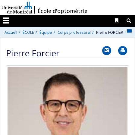
Passer
/
École d'optométrie
au
contenu
Liens 
R
Menu
N
Accueil
ÉCOLE
Équipe
Corps professoral
Pierre FORCIER
Vcard
Im
Pierre Forcier