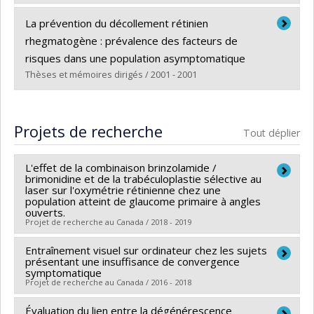
Diplômé(e) :
Messier, Kevin
La prévention du décollement rétinien
Cycle :
Maîtrise
rhegmatogène : prévalence des facteurs de
Diplôme obtenu :
M. Sc.
risques dans une population asymptomatique
Lien vers le document dans Papyrus
Thèses et mémoires dirigés / 2001 - 2001
Diplômé(e) :
Plante, Jules
Cycle :
Maîtrise
Projets de recherche
Tout déplier
Diplôme obtenu :
M. Sc.
Lien vers le document dans Papyrus
L'effet de la combinaison brinzolamide /
brimonidine et de la trabéculoplastie sélective au
laser sur l'oxymétrie rétinienne chez une
population atteint de glaucome primaire à angles
ouverts.
Projet de recherche au Canada / 2018 - 2019
Entraînement visuel sur ordinateur chez les sujets
Chercheur principal :
Pierre Forcier
présentant une insuffisance de convergence
Sources de financement :
Fonds de fiducie des
symptomatique
Projet de recherche au Canada / 2016 - 2018
optométristes canadiens pour l'éducation
Programmes de subvention :
Évaluation du lien entre la dégénérescence
Chercheur principal :
Marie-Ève Corbeil