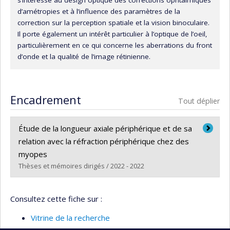
s’intéresse au design optique des corrections ophtalmiques
d’amétropies et à l’influence des paramètres de la
correction sur la perception spatiale et la vision binoculaire.
Il porte également un intérêt particulier à l’optique de l’oeil,
particulièrement en ce qui concerne les aberrations du front
d’onde et la qualité de l’image rétinienne.
Encadrement
Tout déplier
Étude de la longueur axiale périphérique et de sa
relation avec la réfraction périphérique chez des
myopes
Thèses et mémoires dirigés / 2022 - 2022
Diplômé(e) :
Dupuis, Marie-Michèle
Consultez cette fiche sur :
Cycle :
Maîtrise
Diplôme obtenu :
M. Sc.
Vitrine de la recherche
Lien vers le document dans Papyrus