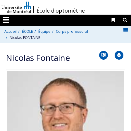
Passer
/
École d'optométrie
au
contenu
Liens 
R
Menu
N
Accueil
ÉCOLE
Équipe
Corps professoral
Nicolas FONTAINE
Vcard
Im
Nicolas Fontaine