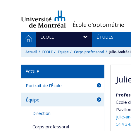
Passer
au
contenu
/
École d'optométrie
Navigation
ACCUEIL
ÉCOLE
ÉTUDES
principale
Accueil
ÉCOLE
Équipe
Corps professoral
Julie-Andrée
ÉCOLE
Jul
Portrait de l'École
Profes
Équipe
École 
Pavillo
Direction
julie-a
514 34
Corps professoral