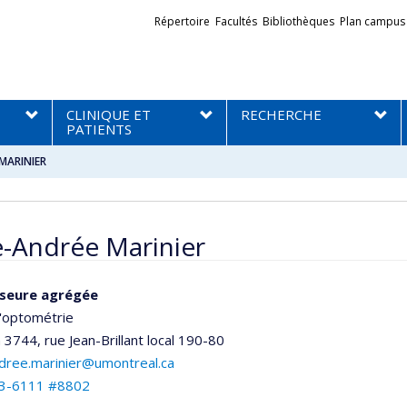
Liens
Répertoire
Facultés
Bibliothèques
Plan campus
externes
CLINIQUE ET
RECHERCHE
PATIENTS
 MARINIER
ie-Andrée Marinier
seure agrégée
d'optométrie
n 3744, rue Jean-Brillant
local 190-80
ndree.marinier@umontreal.ca
3-6111 #8802