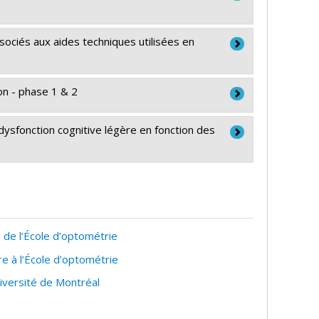
atalie Phillips
é (FRSQ)
ociés aux aides techniques utilisées en
nce maculaire liée à l'âge (DMLA)
é (FRSQ)
on - phase 1 & 2
nce maculaire liée à l'âge (DMLA)
ll
é (FRSQ)
 dysfonction cognitive légère en fonction des
nce maculaire liée à l'âge (DMLA)
é (FRSQ)
nce maculaire liée à l'âge (DMLA)
é (FRSQ)
nce maculaire liée à l'âge (DMLA)
 de l’École d’optométrie
e à l’École d’optométrie
iversité de Montréal