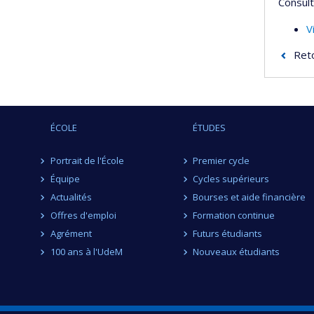
Consult
V
Reto
ÉCOLE
ÉTUDES
Portrait de l'École
Premier cycle
Équipe
Cycles supérieurs
Actualités
Bourses et aide financière
Offres d'emploi
Formation continue
Agrément
Futurs étudiants
100 ans à l'UdeM
Nouveaux étudiants