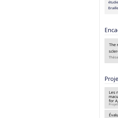
étudie
Braill
Enca
The r
scler
Thèse
Dipl
Cycle
Proj
Dipl
Lien
Les 
macul
for 
Projet
Évalu
Cherc