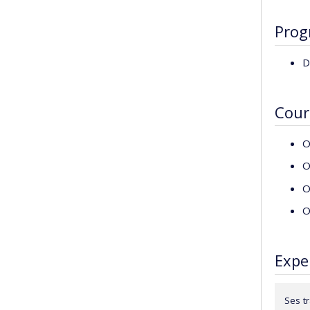
Prog
D
Cour
O
O
O
O
Expe
Ses tr