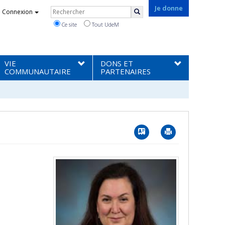
Rechercher
Je donne
Connexion
Rechercher
Ce site
Tout UdeM
VIE
DONS ET
COMMUNAUTAIRE
PARTENAIRES
Vcard
Imprimer