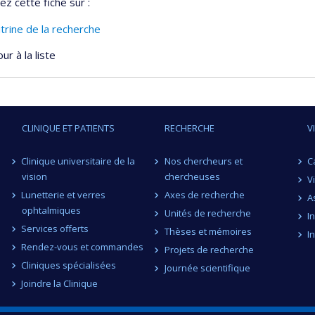
ez cette fiche sur :
itrine de la recherche
ur à la liste
CLINIQUE ET PATIENTS
RECHERCHE
V
Clinique universitaire de la
Nos chercheurs et
C
vision
chercheuses
V
Lunetterie et verres
Axes de recherche
A
ophtalmiques
Unités de recherche
I
Services offerts
Thèses et mémoires
I
Rendez-vous et commandes
Projets de recherche
Cliniques spécialisées
Journée scientifique
Joindre la Clinique