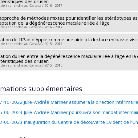
ctéristiques des drusen
hercheurs :
Julie-Andrée Marinier
,
Aaron Johnson
,
Eva Kehayia
,
N
 de recherche au Canada / 2016 - 2017
ces de financement :
FRQS/Fonds de recherche du Québec - Sant
approche de méthodes mixtes pour identifier les stéréotypes ass
heur principal :
Olga Overbury
rammes de subvention :
PVXXXXXX-Recherches sur la dégénéresce
ptation de la dégénérescence maculaire liée à l'âge.
hercheurs :
Pierre Forcier
,
Julie-Andrée Marinier
 de recherche au Canada / 2016 - 2017
ces de financement :
FRQS/Fonds de recherche du Québec - Sant
ation de l'IPad d'Apple comme une aide à la lecture en basse visi
heur principal :
Walter Wittich
rammes de subvention :
PVXXXXXX-Recherches sur la dégénéresce
 de recherche au Canada / 2015 - 2017
hercheurs :
Julie-Andrée Marinier
,
Aaron Johnson
,
Kenneth Southa
ces de financement :
FRQS/Fonds de recherche du Québec - Sant
ation du lien entre la dégénérescence maculaire liée à l'âge en la
heur principal :
Walter Wittich
ctéristiques des drusen
rammes de subvention :
PVXXXXXX-Recherches sur la dégénéresce
hercheurs :
Julie-Andrée Marinier
,
Aaron Johnson
 de recherche au Canada / 2015 - 2016
ces de financement :
FRQS/Fonds de recherche du Québec - Sant
heur principal :
Michael Kapusta
,
Olga Overbury
rammes de subvention :
PVXXXXXX-Recherches sur la dégénéresce
hercheurs :
Julie-Andrée Marinier
rmations supplémentaires
ces de financement :
FRQS/Fonds de recherche du Québec - Sant
rammes de subvention :
PVXXXXXX-Recherches sur la dégénéresce
7-10-2022 Julie-Andrée Marinier assumera la direction intérimaire
5-06-2023 Julie-Andrée Marinier poursuivra son mandat intérimair
3-06-2023 Inauguration du Centre de découverte Evident de l’Un