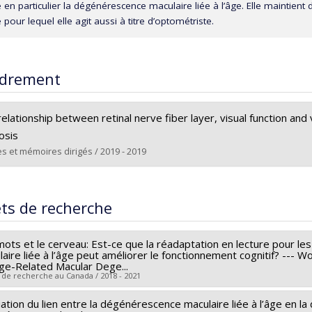
 en particulier la dégénérescence maculaire liée à l’âge. Elle maintient d’
e pour lequel elle agit aussi à titre d’optométriste.
drement
elationship between retinal nerve fiber layer, visual function and vi
osis
s et mémoires dirigés / 2019 - 2019
ômé(e) :
Bachir, Vanessa
 :
Maîtrise
ets de recherche
ôme obtenu :
M. Sc.
 vers le document dans Papyrus
mots et le cerveau: Est-ce que la réadaptation en lecture pour 
aire liée à l’âge peut améliorer le fonctionnement cognitif? --- W
Age-Related Macular Dege...
 de recherche au Canada / 2018 - 2021
ation du lien entre la dégénérescence maculaire liée à l’âge en la
heur principal :
Walter Wittich