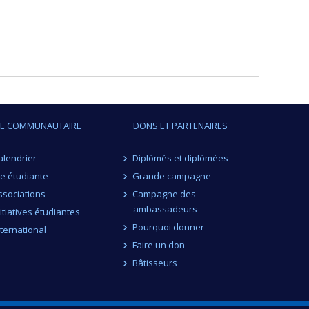
IE COMMUNAUTAIRE
DONS ET PARTENAIRES
alendrier
Diplômés et diplômées
ie étudiante
Grande campagne
ssociations
Campagne des
ambassadeurs
nitiatives étudiantes
Pourquoi donner
nternational
Faire un don
Bâtisseurs