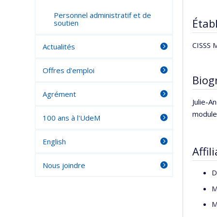
Personnel administratif et de
Établ
soutien
CISSS M
Actualités
Offres d'emploi
Biog
Agrément
Julie-A
module 
100 ans à l'UdeM
English
Affil
Nous joindre
D
M
M