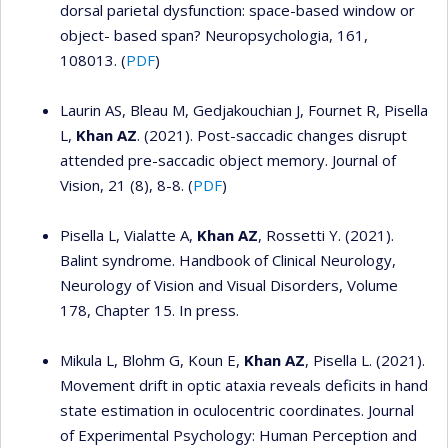
dorsal parietal dysfunction: space-based window or
object- based span? Neuropsychologia, 161,
108013. (
PDF
)
Laurin AS, Bleau M, Gedjakouchian J, Fournet R, Pisella
L,
Khan AZ
. (2021). Post-saccadic changes disrupt
attended pre-saccadic object memory. Journal of
Vision, 21 (8), 8-8. (
PDF
)
Pisella L, Vialatte A,
Khan AZ
, Rossetti Y. (2021).
Balint syndrome. Handbook of Clinical Neurology,
Neurology of Vision and Visual Disorders, Volume
178, Chapter 15. In press.
Mikula L, Blohm G, Koun E,
Khan AZ
, Pisella L. (2021).
Movement drift in optic ataxia reveals deficits in hand
state estimation in oculocentric coordinates. Journal
of Experimental Psychology: Human Perception and