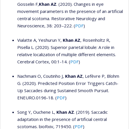
Gosselin F,
Khan AZ
. (2020). Changes in eye
movement parameters in the presence of an artificial
central scotoma. Restorative Neurology and
Neuroscience, 38: 203–222. (
PDF
)
Vialatte A, Yeshurun Y,
Khan AZ
, Rosenholtz R,
Pisella L. (2020). Superior parietal lobule: A role in
relative localization of multiple different elements.
Cerebral Cortex, 00:1-14. (
PDF
)
Nachmani O, Coutinho J,
Khan AZ
, Lefèvre P, Blohm
G. (2020). Predicted Position Error Triggers Catch-
Up Saccades during Sustained Smooth Pursuit.
ENEURO.0196-18. (
PDF
)
Song Y, Ouchene L,
Khan AZ
. (2019). Saccadic
adaptation in the presence of artificial central
scotomas. bioRxiv, 719450. (
PDF
)