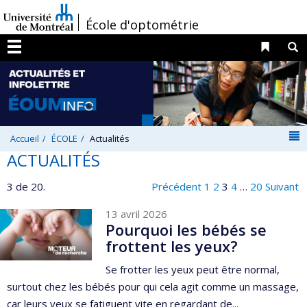
Passer
/
École d'optométrie
au
contenu
Liens 
R
Menu
N
Accueil
ÉCOLE
Actualités
ACTUALITÉS
3 de 20.
Précédent
1
2
3
4
…
20
Suivant
13 avril 2026
Pourquoi les bébés se
frottent les yeux?
Se frotter les yeux peut être normal,
surtout chez les bébés pour qui cela agit comme un massage,
car leurs yeux se fatiguent vite en regardant de...